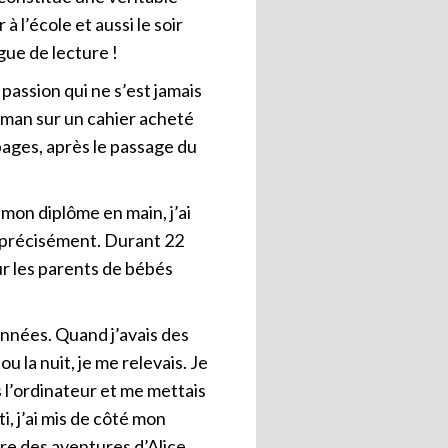
 l’école et aussi le soir
gue de lecture !
 passion qui ne s’est jamais
roman sur un cahier acheté
pages, après le passage du
 mon diplôme en main, j’ai
us précisément. Durant 22
our les parents de bébés
années. Quand j’avais des
u la nuit, je me relevais. Je
s l’ordinateur et me mettais
i, j’ai mis de côté mon
ure des aventures d’Alice.