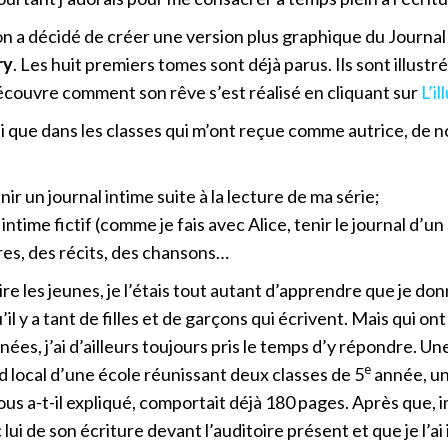
n a décidé de créer une version plus graphique du Journal 
ry
. Les huit premiers tomes sont déjà parus. Ils sont illustré
ouvre comment son rêve s’est réalisé en cliquant sur
L’i
nsi que dans les classes qui m’ont reçue comme autrice, de
ir un journal intime suite à la lecture de ma série;
 intime fictif (comme je fais avec Alice, tenir le journal d’
ires, des récits, des chansons…
lire les jeunes, je l’étais tout autant d’apprendre que je don
’il y a tant de filles et de garçons qui écrivent. Mais qui on
nées, j’ai d’ailleurs toujours pris le temps d’y répondre. U
e
 local d’une école réunissant deux classes de 5
année, un 
nous a-t-il expliqué, comportait déjà 180 pages. Après que
 lui de son écriture devant l’auditoire présent et que je l’ai