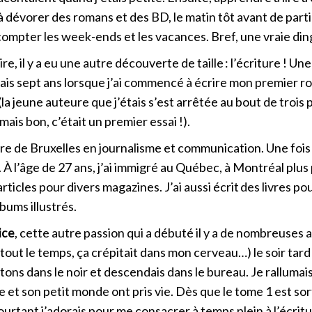
à dévorer des romans et des BD, le matin tôt avant de partir à
ompter les week-ends et les vacances. Bref, une vraie din
e, il y a eu une autre découverte de taille : l’écriture ! Une
vais sept ans lorsque j’ai commencé à écrire mon premier 
a jeune auteure que j’étais s’est arrêtée au bout de trois 
ais bon, c’était un premier essai !).
ibre de Bruxelles en journalisme et communication. Une fois
. À l’âge de 27 ans, j’ai immigré au Québec, à Montréal pl
 articles pour divers magazines. J’ai aussi écrit des livres p
bums illustrés.
ice
, cette autre passion qui a débuté il y a de nombreuses 
tout le temps, ça crépitait dans mon cerveau…) le soir tard o
tons dans le noir et descendais dans le bureau. Je rallumai
ce et son petit monde ont pris vie. Dès que le tome 1 est sort
ourtant j’adorais pour me consacrer à temps plein à l’écrit