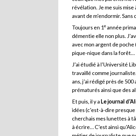
révélation. Je me suis mise 
avant de m’endormir. Sans c
e
Toujours en 1
année primair
démentie elle non plus. J’a
avec mon argent de poche (l
pique-nique dans la forêt… m
J’ai étudié à l’Université L
travaillé comme journaliste
ans, j’ai rédigé près de 500
prématurés ainsi que des al
Et puis, il y a
Le journal d’Al
idées (c’est-à-dire presque 
cherchais mes lunettes à tâ
à écrire… C’est ainsi qu’Ali
métier de journaliste que p